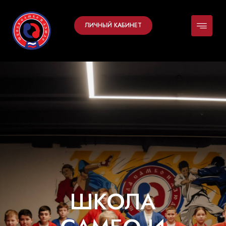
ЛИЧНЫЙ КАБИНЕТ
Ш
К
О
Л
А