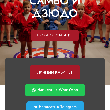
С
А
М
Б
О
И
Д
З
Ю
Д
О
ПРОБНОЕ ЗАНЯТИЕ
ЛИЧНЫЙ КАБИНЕТ
Написать в Whats'App
Написать в Telegram