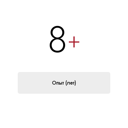
8
+
Опыт (лет)